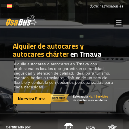
Skip
oficina@osabus.es
to
content
Alquiler de autocares y
Show dropdown
ALQUILER DE AUTOCARES
autocares chárter
en Trnava
Show dropdown
DESTINOS
Alquile autocares o autocares en Trnava con
profesionales locales que garantizan comodidad,
seguridad y atención de calidad. Ideal para turismo,
eventos, bodas o traslados, disfrute de un servicio
Show dropdown
RECORRIDAS
flexible y confiable con opciones personalizadas para
cada necesidad.
Nuestra Flota
FLOTA
Nuestra Flota
CONTÁCTENOS
CONTÁCTENOS
Certificado por: