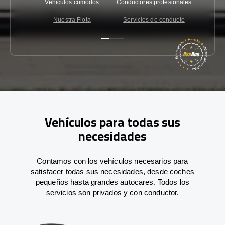
Vehículos cómodos
Conductores profesionales
Garantí
Nuestra Flota
Servicios de conducto
Co
Vehículos para todas sus
necesidades
Contamos con los vehículos necesarios para
satisfacer todas sus necesidades, desde coches
pequeños hasta grandes autocares. Todos los
servicios son privados y con conductor.