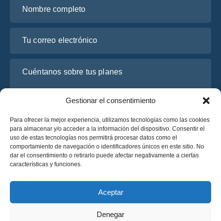
Nombre completo
Tu correo electrónico
Cuéntanos sobre tus planes
Gestionar el consentimiento
Para ofrecer la mejor experiencia, utilizamos tecnologías como las cookies
para almacenar y/o acceder a la información del dispositivo. Consentir el
uso de estas tecnologías nos permitirá procesar datos como el
comportamiento de navegación o identificadores únicos en este sitio. No
dar el consentimiento o retirarlo puede afectar negativamente a ciertas
características y funciones.
He leído y acepto la
Política de Privacidad
de OsaBus.
Solicite un presupuesto
Aceptar
Solicite un presupuesto
Denegar