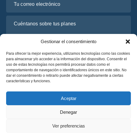
Cuéntanos sobre tus planes
Gestionar el consentimiento
Para ofrecer la mejor experiencia, utilizamos tecnologías como las cookies
para almacenar y/o acceder a la información del dispositivo. Consentir el
uso de estas tecnologías nos permitirá procesar datos como el
comportamiento de navegación o identificadores únicos en este sitio. No
dar el consentimiento o retirarlo puede afectar negativamente a ciertas
características y funciones.
He leído y acepto la
Política de Privacidad
de OsaBus.
Solicite un presupuesto
Aceptar
Solicite un presupuesto
Denegar
Español
Ver preferencias
© 2025 OsaBus © Todos los derechos reservados.