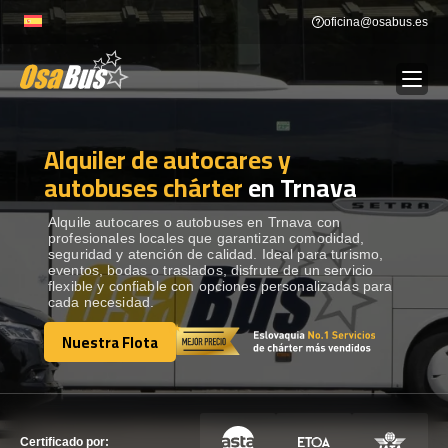
Skip
oficina@osabus.es
to
content
Alquiler de autocares y
Show dropdown
ALQUILER DE AUTOCARES
autobuses chárter
en Trnava
Show dropdown
DESTINOS
Alquile autocares o autobuses en Trnava con
profesionales locales que garantizan comodidad,
seguridad y atención de calidad. Ideal para turismo,
eventos, bodas o traslados, disfrute de un servicio
Show dropdown
RECORRIDAS
flexible y confiable con opciones personalizadas para
cada necesidad.
Nuestra Flota
FLOTA
Nuestra Flota
CONTÁCTENOS
CONTÁCTENOS
Certificado por: