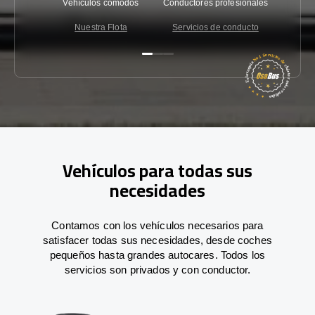
Vehículos cómodos
Conductores profesionales
Garantí
Nuestra Flota
Servicios de conducto
Co
Vehículos para todas sus
necesidades
Contamos con los vehículos necesarios para
satisfacer todas sus necesidades, desde coches
pequeños hasta grandes autocares. Todos los
servicios son privados y con conductor.