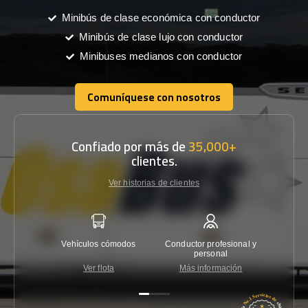
Minibús de clase económica con conductor
Minibús de clase lujo con conductor
Minibuses medianos con conductor
Comuníquese con nosotros
Comuníquese con nosotros
Confiado por más de
35,000+
clientes.
Ver historias de clientes
Vehículos cómodos
Conductor profesional y
Garantí
personal
Ver flota
Más información
Co