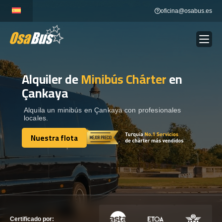
Skip
oficina@osabus.es
to
content
Alquiler de
Minibús Chárter
en
Show dropdown
ALQUILER DE AUTOCARES
Çankaya
Show dropdown
DESTINOS
Alquila un minibús en Çankaya con profesionales
locales.
Nuestra flota
Show dropdown
RECORRIDAS
Nuestra flota
FLOTA
CONTÁCTENOS
CONTÁCTENOS
Certificado por: