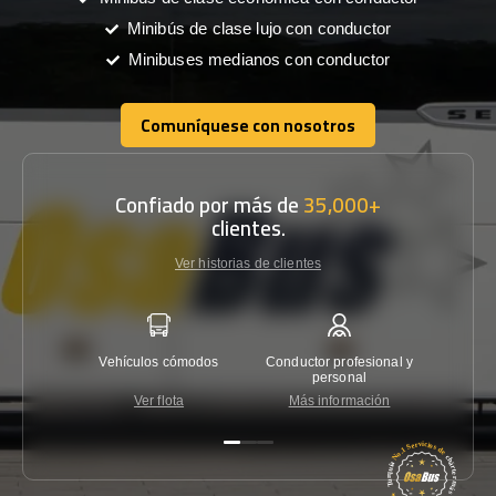
Minibús de clase lujo con conductor
Minibuses medianos con conductor
Comuníquese con nosotros
Comuníquese con nosotros
Confiado por más de
35,000+
clientes.
Ver historias de clientes
Vehículos cómodos
Conductor profesional y
Garantí
personal
Ver flota
Más información
Co