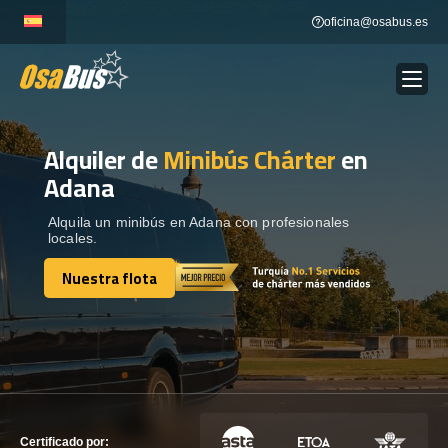
Skip
oficina@osabus.es
to
content
Alquiler de
Minibús Chárter
en
Show dropdown
ALQUILER DE AUTOCARES
Adana
Show dropdown
DESTINOS
Alquila un minibús en Adana con profesionales
locales.
Nuestra flota
Show dropdown
RECORRIDAS
Nuestra flota
FLOTA
CONTÁCTENOS
CONTÁCTENOS
Certificado por: