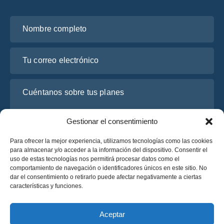
Nombre completo
Tu correo electrónico
Cuéntanos sobre tus planes
Gestionar el consentimiento
Para ofrecer la mejor experiencia, utilizamos tecnologías como las cookies
para almacenar y/o acceder a la información del dispositivo. Consentir el
uso de estas tecnologías nos permitirá procesar datos como el
comportamiento de navegación o identificadores únicos en este sitio. No
dar el consentimiento o retirarlo puede afectar negativamente a ciertas
características y funciones.
He leído y acepto la
Política de Privacidad
de OsaBus.
Solicite un presupuesto
Aceptar
Solicite un presupuesto