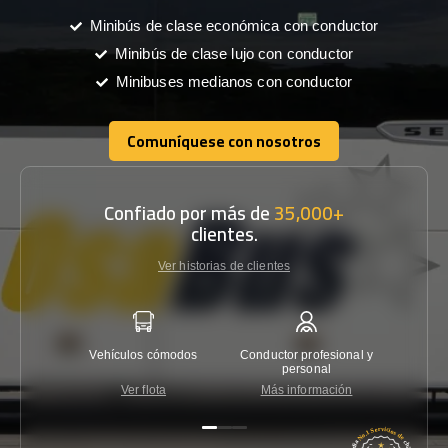
Minibús de clase económica con conductor
Minibús de clase lujo con conductor
Minibuses medianos con conductor
Comuníquese con nosotros
Comuníquese con nosotros
Confiado por más de
35,000+
clientes.
Ver historias de clientes
Vehículos cómodos
Conductor profesional y
Garantí
personal
Ver flota
Más información
Co