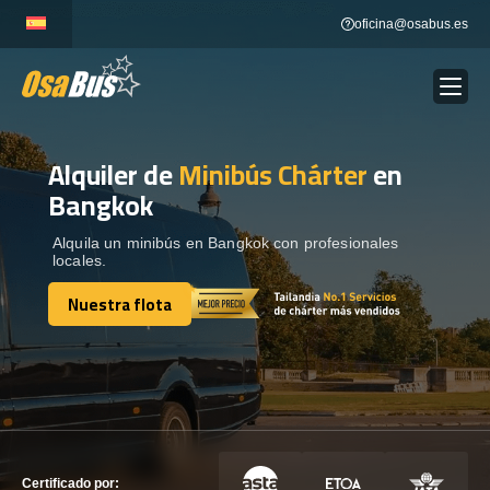
Skip
oficina@osabus.es
to
content
Alquiler de
Minibús Chárter
en
Show dropdown
ALQUILER DE AUTOCARES
Bangkok
Show dropdown
DESTINOS
Alquila un minibús en Bangkok con profesionales
locales.
Nuestra flota
Show dropdown
RECORRIDAS
Nuestra flota
FLOTA
CONTÁCTENOS
CONTÁCTENOS
Certificado por: