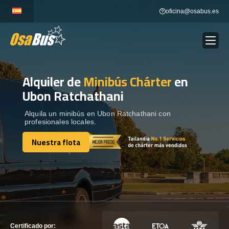
Skip
oficina@osabus.es
to
content
Alquiler de
Minibús Chárter
en
Show dropdown
ALQUILER DE AUTOCARES
Ubon Ratchathani
Show dropdown
DESTINOS
Alquila un minibús en Ubon Ratchathani con
profesionales locales.
Nuestra flota
Show dropdown
RECORRIDAS
Nuestra flota
FLOTA
CONTÁCTENOS
CONTÁCTENOS
Certificado por: