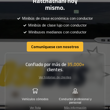
Ratchathani hoy
mismo.
Minibús de clase económica con conductor
Minibús de clase lujo con conductor
Minibuses medianos con conductor
Comuníquese con nosotros
Comuníquese con nosotros
Confiado por más de
35,000+
clientes.
Ver historias de clientes
Vehículos cómodos
Conductor profesional y
Garantí
personal
Ver flota
Más información
Co