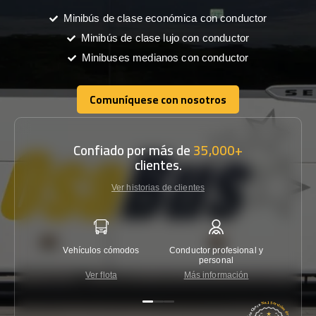
Minibús de clase económica con conductor
Minibús de clase lujo con conductor
Minibuses medianos con conductor
Comuníquese con nosotros
Comuníquese con nosotros
Confiado por más de
35,000+
clientes.
Ver historias de clientes
Vehículos cómodos
Conductor profesional y
Garantí
personal
Ver flota
Más información
Co