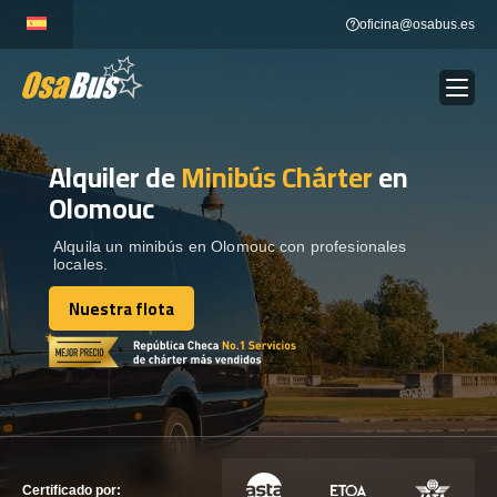
Skip
oficina@osabus.es
to
content
Alquiler de
Minibús Chárter
en
Show dropdown
ALQUILER DE AUTOCARES
Olomouc
Show dropdown
DESTINOS
Alquila un minibús en Olomouc con profesionales
locales.
Nuestra flota
Show dropdown
RECORRIDAS
Nuestra flota
FLOTA
CONTÁCTENOS
CONTÁCTENOS
Certificado por: