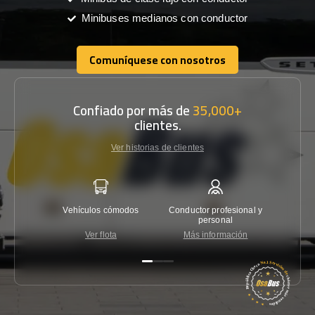
Minibuses medianos con conductor
Comuníquese con nosotros
Comuníquese con nosotros
Confiado por más de
35,000+
clientes.
Ver historias de clientes
Vehículos cómodos
Conductor profesional y
Garantí
personal
Ver flota
Más información
Co