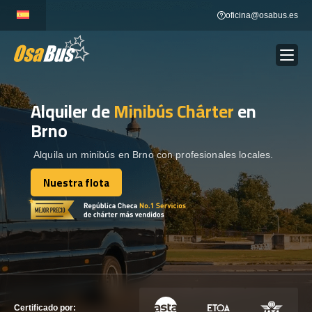
Skip
oficina@osabus.es
to
content
Alquiler de
Minibús Chárter
en
Show dropdown
ALQUILER DE AUTOCARES
Brno
Show dropdown
DESTINOS
Alquila un minibús en Brno con profesionales locales.
Nuestra flota
Show dropdown
Nuestra flota
RECORRIDAS
FLOTA
CONTÁCTENOS
CONTÁCTENOS
Certificado por: