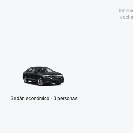
Tenemo
coche
nómico - 3 personas
Furgoneta