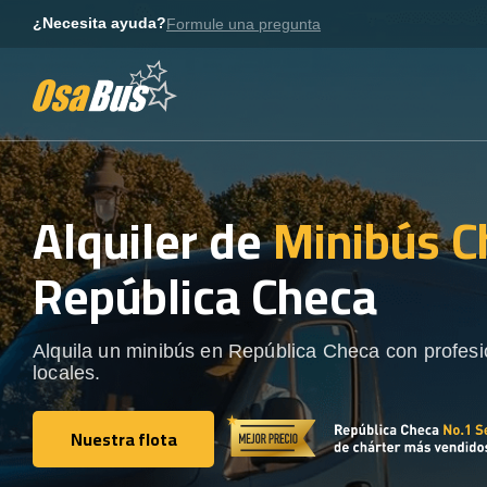
Skip
¿Necesita ayuda?
Formule una pregunta
to
content
Alquiler de
Minibús C
República Checa
Alquila un minibús en República Checa con profesi
locales.
Nuestra flota
Nuestra flota