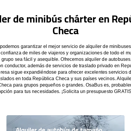
ler de minibús chárter en Rep
Checa
odemos garantizar el mejor servicio de alquiler de minibuse
 confianza de miles de viajeros y organizaciones de todo el 
n grupo sea fácil y asequible. Ofrecemos alquiler de autobuses
on conductor, además de servicios de traslado privado en Rep
esa sigue expandiéndose para ofrecer excelentes servicios d
aslados en toda República Checa y sus países vecinos. Alquil
Checa para grupos pequeños o grandes. OsaBus es, probablem
opción para tus necesidades. ¡Solicita un presupuesto GRATIS
Alquiler de autobús de tamaño