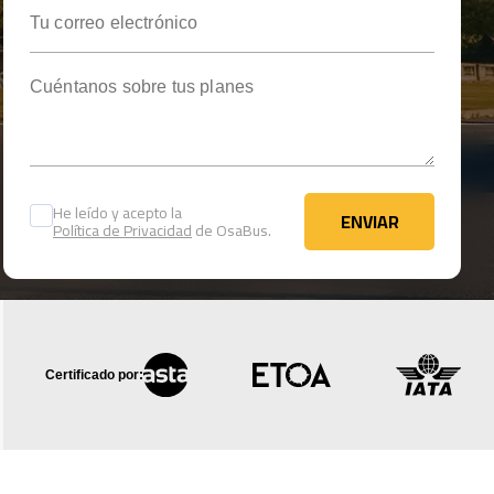
Tu correo electrónico
Cuéntanos sobre tus planes
He leído y acepto la
ENVIAR
Política de Privacidad
de OsaBus.
ENVIAR
Certificado por: