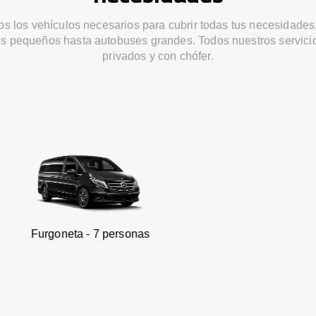
s los vehículos necesarios para cubrir todas tus necesidades
s pequeños hasta autobuses grandes. Todos nuestros servici
privados y con chófer.
 - 7 personas
SUV - 3 