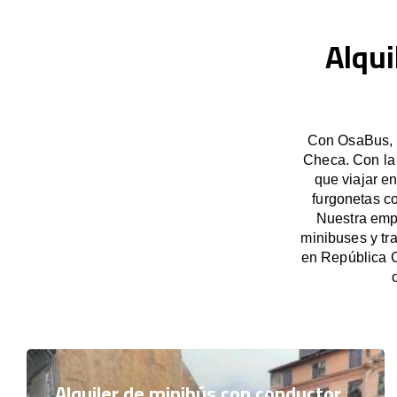
Alqui
Con OsaBus, p
Checa. Con la
que viajar e
furgonetas c
Nuestra empr
minibuses y tr
en República 
Alquiler de minibús con conductor