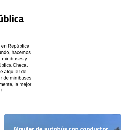
ública
s en República
mundo, hacemos
, minibuses y
ública Checa.
e alquiler de
er de minibuses
ente, la mejor
!
Alquiler de autobús con conductor