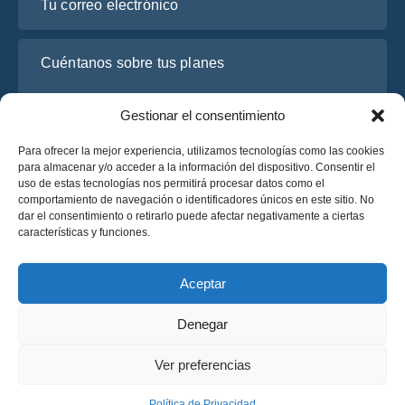
Cuéntanos sobre tus planes
Gestionar el consentimiento
Para ofrecer la mejor experiencia, utilizamos tecnologías como las cookies
para almacenar y/o acceder a la información del dispositivo. Consentir el
uso de estas tecnologías nos permitirá procesar datos como el
comportamiento de navegación o identificadores únicos en este sitio. No
dar el consentimiento o retirarlo puede afectar negativamente a ciertas
características y funciones.
He leído y acepto la
Política de Privacidad
de OsaBus.
Solicite un presupuesto
Aceptar
Solicite un presupuesto
Denegar
Español
Ver preferencias
© 2025 OsaBus © Todos los derechos reservados.
Política de Privacidad
Términos y Condiciones
News
Política de Privacidad