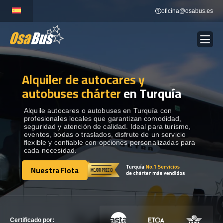
Skip
oficina@osabus.es
to
content
Alquiler de autocares y
Show dropdown
ALQUILER DE AUTOCARES
autobuses chárter
en Turquía
Show dropdown
DESTINOS
Alquile autocares o autobuses en Turquía con
profesionales locales que garantizan comodidad,
seguridad y atención de calidad. Ideal para turismo,
eventos, bodas o traslados, disfrute de un servicio
Show dropdown
RECORRIDAS
flexible y confiable con opciones personalizadas para
cada necesidad.
Nuestra Flota
FLOTA
Nuestra Flota
CONTÁCTENOS
CONTÁCTENOS
Certificado por: