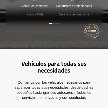
Vehículos cómodos
Conductores profesionales
Garantí
Nuestra Flota
Servicios de conductor
Co
Vehículos para todas sus
necesidades
Contamos con los vehículos necesarios para
satisfacer todas sus necesidades, desde coches
pequeños hasta grandes autocares . Todos los
servicios son privados y con conductor.