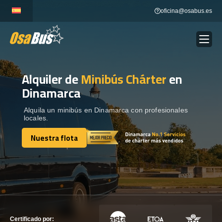
Skip
oficina@osabus.es
to
content
Alquiler de
Minibús Chárter
en
Show dropdown
ALQUILER DE AUTOCARES
Dinamarca
Show dropdown
DESTINOS
Alquila un minibús en Dinamarca con profesionales
locales.
Nuestra flota
Show dropdown
RECORRIDAS
Nuestra flota
FLOTA
CONTÁCTENOS
CONTÁCTENOS
Certificado por: