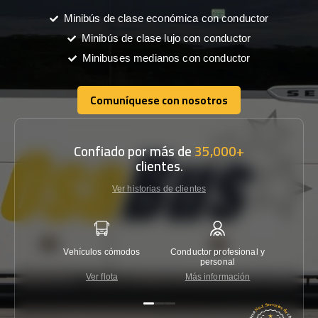
Minibús de clase económica con conductor
Minibús de clase lujo con conductor
Minibuses medianos con conductor
Comuníquese con nosotros
Comuníquese con nosotros
Confiado por más de
35,000+
clientes.
Ver historias de clientes
Vehículos cómodos
Conductor profesional y
Garantí
personal
Ver flota
Más información
Co