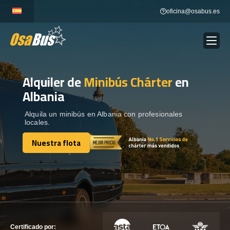
Skip
oficina@osabus.es
to
content
Alquiler de
Minibús Chárter
en
Show dropdown
ALQUILER DE AUTOCARES
Albania
Show dropdown
DESTINOS
Alquila un minibús en Albania con profesionales
locales.
Nuestra flota
Show dropdown
RECORRIDAS
Nuestra flota
FLOTA
CONTÁCTENOS
CONTÁCTENOS
Certificado por: