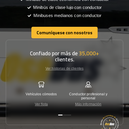
Minibús de clase lujo con conductor
Minibuses medianos con conductor
Comuníquese con nosotros
Comuníquese con nosotros
Confiado por más de
35,000+
clientes.
Ver historias de clientes
Vehículos cómodos
Conductor profesional y
Garantí
personal
Ver flota
Más información
Co