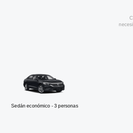
C
necesi
onómico - 3 personas
Furgone