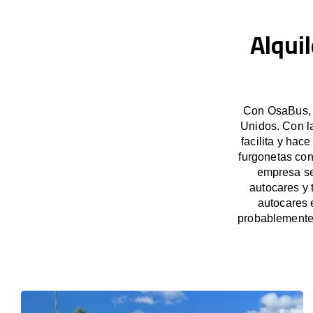
Alqui
Con OsaBus, g
Unidos. Con l
facilita y hac
furgonetas con
empresa se
autocares y 
autocares 
probablemente 