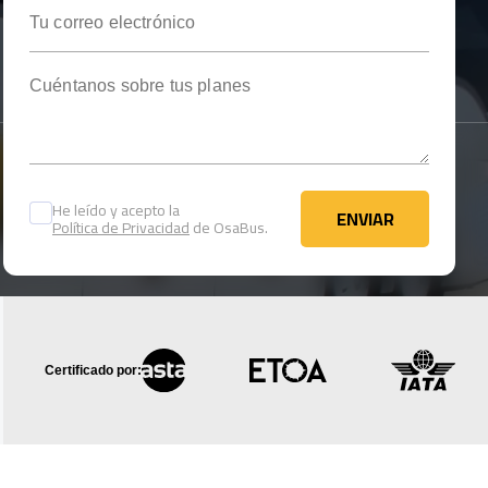
Tu correo electrónico
Cuéntanos sobre tus planes
He leído y acepto la
ENVIAR
Política de Privacidad
de OsaBus.
ENVIAR
Certificado por: