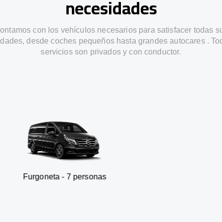
necesidades
ontamos con los vehículos necesarios para satisfacer todas s
dades, desde coches pequeños hasta grandes autocares . To
servicios son privados y con conductor.
ta - 7 personas
SUV - 