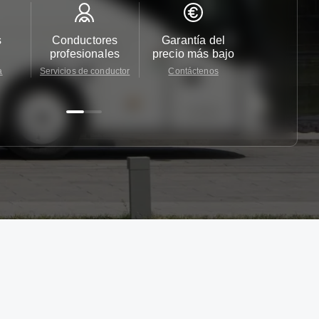
s
Conductores
Garantía del
Atención
profesionales
precio más bajo
cliente 2
a
Servicios de conductor
Contáctenos
Contácten