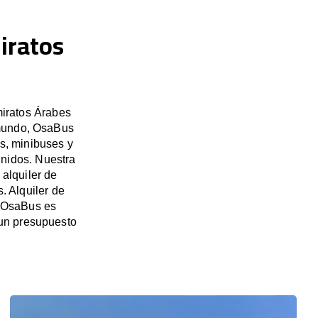
iratos
miratos Árabes
 mundo, OsaBus
es, minibuses y
Unidos. Nuestra
alquiler de
. Alquiler de
. OsaBus es
 un presupuesto