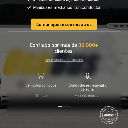
Minibuses medianos con conductor
Comuníquese con nosotros
Comuníquese con nosotros
Confiado por más de
35,000+
clientes.
Ver historias de clientes
Vehículos cómodos
Conductor profesional y
Garantí
personal
Ver flota
Más información
Co