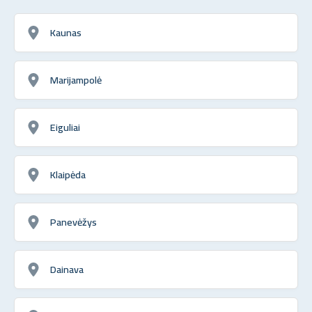
Kaunas
Marijampolė
Eiguliai
Klaipėda
Panevėžys
Dainava