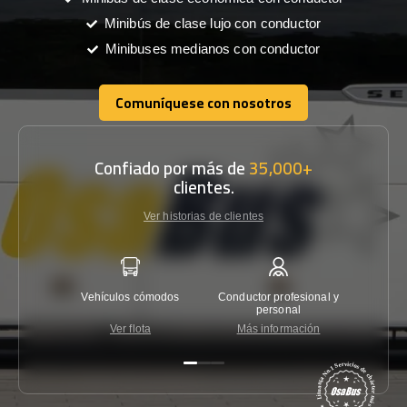
Minibús de clase lujo con conductor
Minibuses medianos con conductor
Comuníquese con nosotros
Comuníquese con nosotros
Confiado por más de
35,000+
clientes.
Ver historias de clientes
Vehículos cómodos
Conductor profesional y
Garantí
personal
Ver flota
Más información
Co