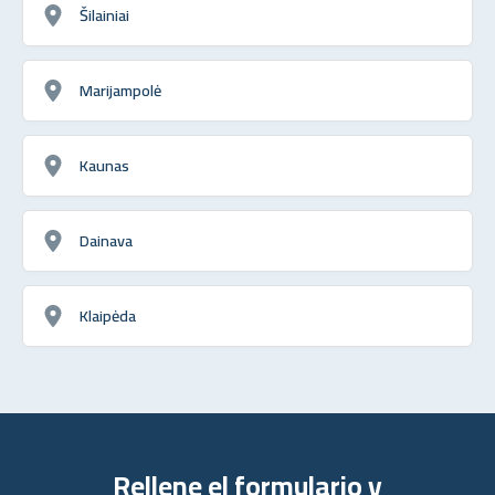
Šilainiai
Marijampolė
Kaunas
Dainava
Klaipėda
Rellene el formulario y