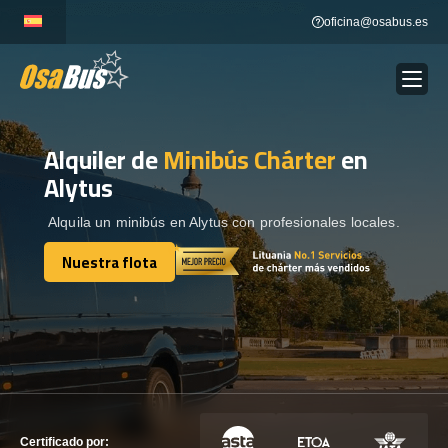
Skip
oficina@osabus.es
to
content
Alquiler de
Minibús Chárter
en
Show dropdown
ALQUILER DE AUTOCARES
Alytus
Show dropdown
DESTINOS
Alquila un minibús en Alytus con profesionales locales.
Nuestra flota
Show dropdown
Nuestra flota
RECORRIDAS
FLOTA
CONTÁCTENOS
CONTÁCTENOS
Certificado por: