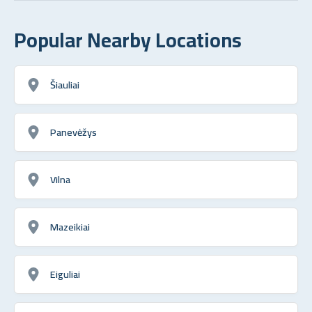
Popular Nearby Locations
Šiauliai
Panevėžys
Vilna
Mazeikiai
Eiguliai