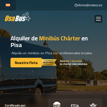
Skip
oficina@osabus.es
to
content
Alquiler de
Minibús Chárter
en
Show dropdown
ALQUILER DE AUTOCARES
Pisa
Show dropdown
DESTINOS
Alquila un minibús en Pisa con profesionales locales.
Nuestra flota
Show dropdown
Nuestra flota
RECORRIDAS
FLOTA
CONTÁCTENOS
CONTÁCTENOS
Certificado por: