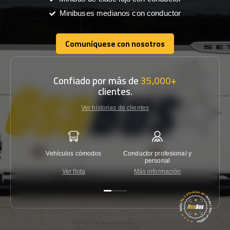
Minibuses medianos con conductor
Comuníquese con nosotros
Comuníquese con nosotros
Confiado por más de
35,000+
clientes.
Ver historias de clientes
Vehículos cómodos
Conductor profesional y
Garantí
personal
Ver flota
Más información
Co