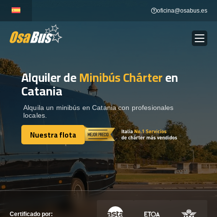
Skip
oficina@osabus.es
to
content
Alquiler de
Minibús Chárter
en
Show dropdown
ALQUILER DE AUTOCARES
Catania
Show dropdown
DESTINOS
Alquila un minibús en Catania con profesionales
locales.
Nuestra flota
Show dropdown
RECORRIDAS
Nuestra flota
FLOTA
CONTÁCTENOS
CONTÁCTENOS
Certificado por: