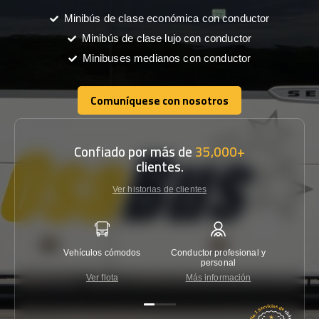
Minibús de clase económica con conductor
Minibús de clase lujo con conductor
Minibuses medianos con conductor
Comuníquese con nosotros
Comuníquese con nosotros
Confiado por más de
35,000+
clientes.
Ver historias de clientes
Vehículos cómodos
Conductor profesional y
Garantí
personal
Ver flota
Más información
Co