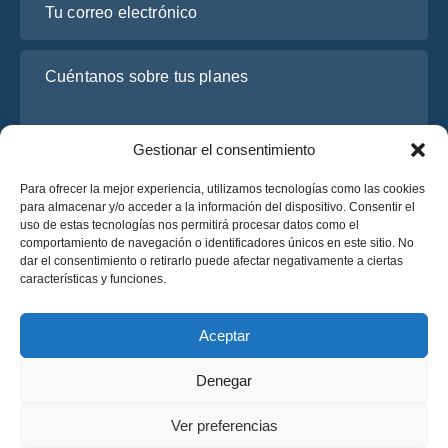
Cuéntanos sobre tus planes
Gestionar el consentimiento
Para ofrecer la mejor experiencia, utilizamos tecnologías como las cookies
para almacenar y/o acceder a la información del dispositivo. Consentir el
uso de estas tecnologías nos permitirá procesar datos como el
comportamiento de navegación o identificadores únicos en este sitio. No
dar el consentimiento o retirarlo puede afectar negativamente a ciertas
He leído y acepto la
Política de Privacidad
de OsaBus.
características y funciones.
Solicite un presupuesto
Solicite un presupuesto
Aceptar
Denegar
Español
Ver preferencias
© 2025 OsaBus © Todos los derechos reservados.
Política de Privacidad
Términos y Condiciones
News