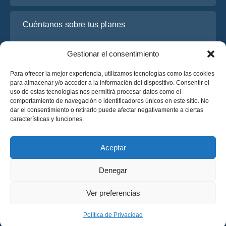
Cuéntanos sobre tus planes
Gestionar el consentimiento
Para ofrecer la mejor experiencia, utilizamos tecnologías como las cookies
para almacenar y/o acceder a la información del dispositivo. Consentir el
uso de estas tecnologías nos permitirá procesar datos como el
comportamiento de navegación o identificadores únicos en este sitio. No
dar el consentimiento o retirarlo puede afectar negativamente a ciertas
características y funciones.
He leído y acepto la
Política de Privacidad
de OsaBus.
Solicite un presupuesto
Aceptar
Solicite un presupuesto
Denegar
Español
Ver preferencias
© 2025 OsaBus © Todos los derechos reservados.
Política de Privacidad
Términos y Condiciones
News
Política de Privacidad