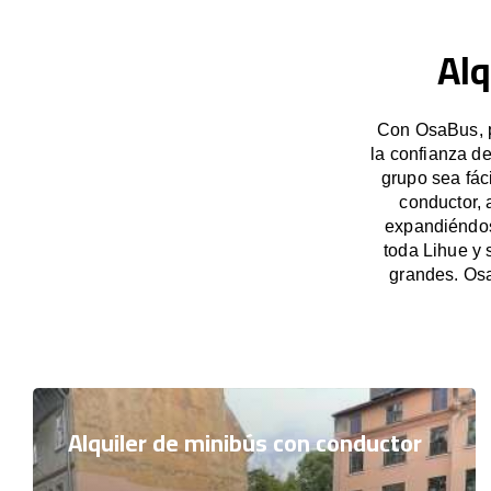
Alq
Con OsaBus, p
la confianza d
grupo sea fác
conductor, 
expandiéndose
toda Lihue y 
grandes. Osa
Alquiler de minibús con conductor