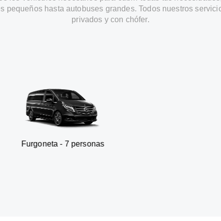
s pequeños hasta autobuses grandes. Todos nuestros servici
privados y con chófer.
 - 7 personas
SUV - 3 p