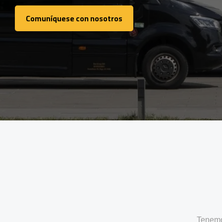
Comuníquese con nosotros
Comuníquese con nosotros
Tenemo