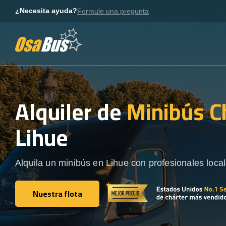
Skip
¿Necesita ayuda?
Formule una pregunta
to
content
Alquiler de
Minibús C
Lihue
Alquila un minibús en Lihue con profesionales local
Nuestra flota
Nuestra flota