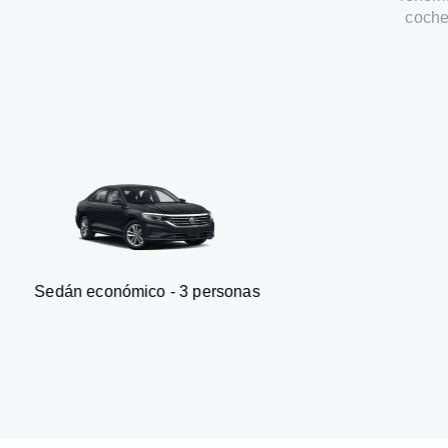
coche
ómico - 3 personas
Furgoneta