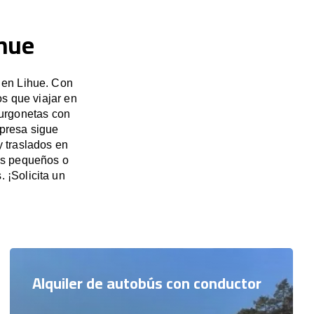
ihue
 en Lihue. Con
s que viajar en
furgonetas con
mpresa sigue
y traslados en
pos pequeños o
 ¡Solicita un
Alquiler de autobús con conductor