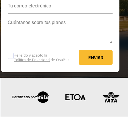
Tu correo electrónico
Cuéntanos sobre tus planes
He leído y acepto la
ENVIAR
Política de Privacidad
de OsaBus.
ENVIAR
Certificado por: