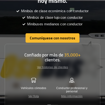
hoy mismo.
Minibús de clase económica con conductor
Minibús de clase lujo con conductor
Minibuses medianos con conductor
Comuníquese con nosotros
Comuníquese con nosotros
Confiado por más de
35,000+
clientes.
Ver historias de clientes
Vehículos cómodos
Conductor profesional y
Garantí
personal
Ver flota
Más información
Co