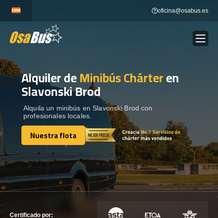
Skip
oficina@osabus.es
to
content
Alquiler de
Minibús Chárter
en
Show dropdown
ALQUILER DE AUTOCARES
Slavonski Brod
Show dropdown
DESTINOS
Alquila un minibús en Slavonski Brod con
profesionales locales.
Nuestra flota
Show dropdown
RECORRIDAS
Nuestra flota
FLOTA
CONTÁCTENOS
CONTÁCTENOS
Certificado por: