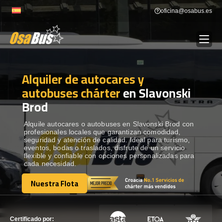
Skip
oficina@osabus.es
to
content
Alquiler de autocares y
Show dropdown
ALQUILER DE AUTOCARES
autobuses chárter
en Slavonski
Brod
Show dropdown
DESTINOS
Alquile autocares o autobuses en Slavonski Brod con
profesionales locales que garantizan comodidad,
Show dropdown
RECORRIDAS
seguridad y atención de calidad. Ideal para turismo,
eventos, bodas o traslados, disfrute de un servicio
flexible y confiable con opciones personalizadas para
cada necesidad.
FLOTA
Nuestra Flota
Nuestra Flota
CONTÁCTENOS
CONTÁCTENOS
Certificado por: