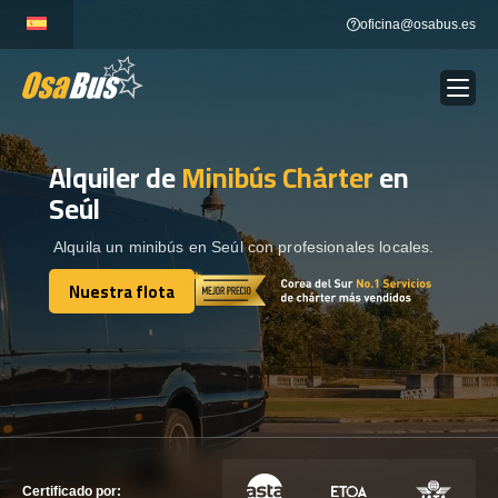
Skip
oficina@osabus.es
to
content
Alquiler de
Minibús Chárter
en
Show dropdown
ALQUILER DE AUTOCARES
Seúl
Show dropdown
DESTINOS
Alquila un minibús en Seúl con profesionales locales.
Nuestra flota
Show dropdown
Nuestra flota
RECORRIDAS
FLOTA
CONTÁCTENOS
CONTÁCTENOS
Certificado por: