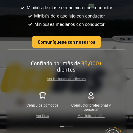
Minibús de clase económica con conductor
Minibús de clase lujo con conductor
Minibuses medianos con conductor
Comuníquese con nosotros
Comuníquese con nosotros
Confiado por más de
35,000+
clientes.
Ver historias de clientes
Vehículos cómodos
Conductor profesional y
Garantí
personal
Ver flota
Más información
Co