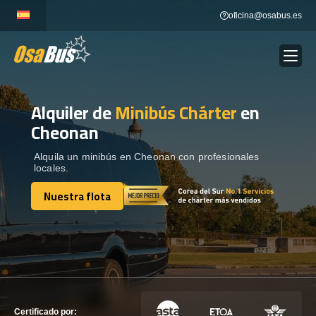
Skip
oficina@osabus.es
to
content
Alquiler de
Minibús Chárter
en
Show dropdown
ALQUILER DE AUTOCARES
Cheonan
Show dropdown
DESTINOS
Alquila un minibús en Cheonan con profesionales
locales.
Nuestra flota
Show dropdown
RECORRIDAS
Nuestra flota
FLOTA
CONTÁCTENOS
CONTÁCTENOS
Certificado por: