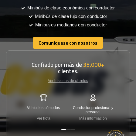
Minibús de clase económica con conductor
Minibús de clase lujo con conductor
Minibuses medianos con conductor
Comuníquese con nosotros
Comuníquese con nosotros
Confiado por más de
35,000+
clientes.
Ver historias de clientes
Vehículos cómodos
Conductor profesional y
Garantí
personal
Ver flota
Más información
Co