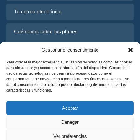
Tu correo electrónico
Cuéntanos sobre tus planes
Gestionar el consentimiento
Para ofrecer la mejor experiencia, utilizamos tecnologías como las cookies
para almacenar y/o acceder a la información del dispositivo. Consentir el
uso de estas tecnologías nos permitirá procesar datos como el
comportamiento de navegación o identificadores únicos en este sitio. No
dar el consentimiento o retirarlo puede afectar negativamente a ciertas
características y funciones.
He leído y acepto la
Política de Privacidad
de OsaBus.
Solicite un presupuesto
Aceptar
Solicite un presupuesto
Denegar
Español
Ver preferencias