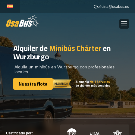
Skip
oficina@osabus.es
to
content
Alquiler de
Minibús Chárter
en
Show dropdown
ALQUILER DE AUTOCARES
Wurzburgo
Show dropdown
DESTINOS
Alquila un minibús en Wurzburgo con profesionales
locales.
Nuestra flota
Show dropdown
RECORRIDAS
Nuestra flota
FLOTA
CONTÁCTENOS
CONTÁCTENOS
Certificado por: