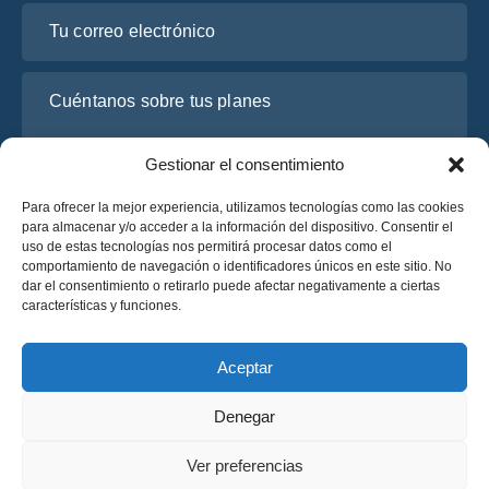
Tu correo electrónico
Cuéntanos sobre tus planes
Gestionar el consentimiento
Para ofrecer la mejor experiencia, utilizamos tecnologías como las cookies
para almacenar y/o acceder a la información del dispositivo. Consentir el
uso de estas tecnologías nos permitirá procesar datos como el
comportamiento de navegación o identificadores únicos en este sitio. No
dar el consentimiento o retirarlo puede afectar negativamente a ciertas
características y funciones.
He leído y acepto la
Política de Privacidad
de OsaBus.
Solicite un presupuesto
Aceptar
Solicite un presupuesto
Denegar
Español
Ver preferencias
© 2025 OsaBus © Todos los derechos reservados.