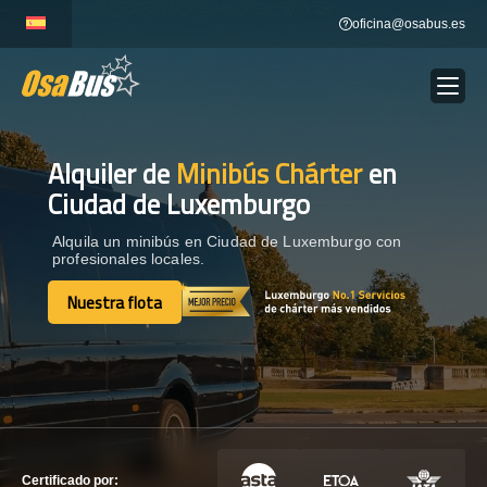
Skip
oficina@osabus.es
to
content
Alquiler de
Minibús Chárter
en
Show dropdown
ALQUILER DE AUTOCARES
Ciudad de Luxemburgo
Show dropdown
DESTINOS
Alquila un minibús en Ciudad de Luxemburgo con
profesionales locales.
Nuestra flota
Show dropdown
RECORRIDAS
Nuestra flota
FLOTA
CONTÁCTENOS
CONTÁCTENOS
Certificado por: