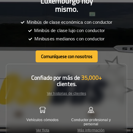
Luxemburgo hoy
mismo.
Minibús de clase económica con conductor
Minibús de clase lujo con conductor
Minibuses medianos con conductor
Comuníquese con nosotros
Comuníquese con nosotros
Confiado por más de
35,000+
clientes.
Ver historias de clientes
Vehículos cómodos
Conductor profesional y
Garantí
personal
Ver flota
Más información
Co