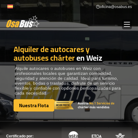
Skip
oficina@osabus.es
to
content
Alquiler de autocares y
Show dropdown
ALQUILER DE AUTOCARES
autobuses chárter
en Weiz
Show dropdown
DESTINOS
Alquile autocares o autobuses en Weiz con
profesionales locales que garantizan comodidad,
seguridad y atención de calidad. Ideal para turismo,
eventos, bodas o traslados, disfrute de un servicio
Show dropdown
RECORRIDAS
flexible y confiable con opciones personalizadas para
cada necesidad.
Nuestra Flota
FLOTA
Nuestra Flota
CONTÁCTENOS
CONTÁCTENOS
Certificado por: