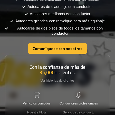
Autocares de clase lujo con conductor
Autocares medianos con conductor
Autocares grandes con remolque para más equipaje
Autocares de dos pisos de todos los tamaños con
conductor
Comuníquese con nosotros
Comuníquese con nosotros
Con la confianza de más de
35,000+
clientes.
Ver historias de clientes
Vehículos cómodos
Conductores profesionales
Garantí
Nuestra Flota
Servicios de conducto
Co