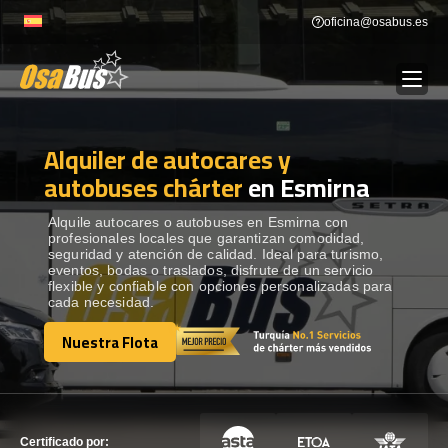
Skip
oficina@osabus.es
to
content
Alquiler de autocares y
Show dropdown
ALQUILER DE AUTOCARES
autobuses chárter
en Esmirna
Show dropdown
DESTINOS
Alquile autocares o autobuses en Esmirna con
profesionales locales que garantizan comodidad,
seguridad y atención de calidad. Ideal para turismo,
eventos, bodas o traslados, disfrute de un servicio
Show dropdown
RECORRIDAS
flexible y confiable con opciones personalizadas para
cada necesidad.
Nuestra Flota
FLOTA
Nuestra Flota
CONTÁCTENOS
CONTÁCTENOS
Certificado por: