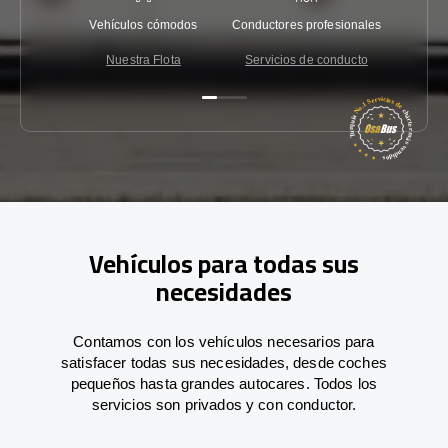
Vehículos cómodos
Conductores profesionales
Garantí
Nuestra Flota
Servicios de conducto
Co
Vehículos para todas sus
necesidades
Contamos con los vehículos necesarios para
satisfacer todas sus necesidades, desde coches
pequeños hasta grandes autocares. Todos los
servicios son privados y con conductor.