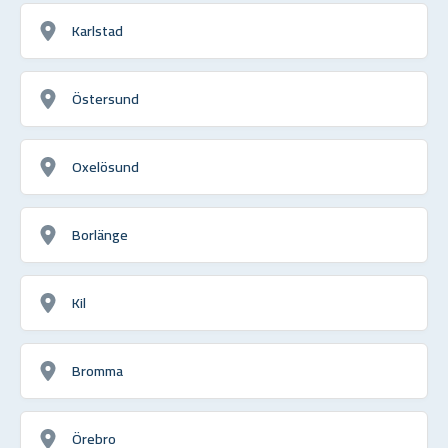
Karlstad
Östersund
Oxelösund
Borlänge
Kil
Bromma
Örebro