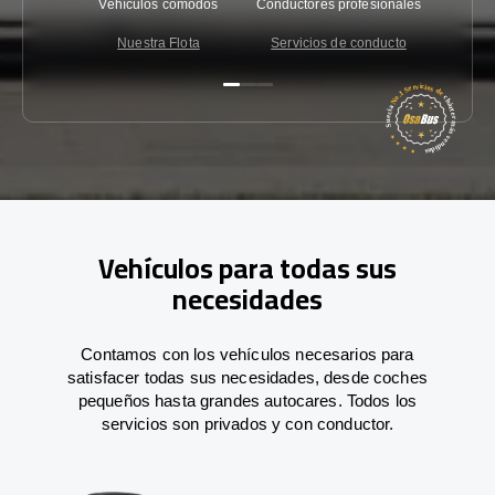
Vehículos cómodos
Conductores profesionales
Garantí
Nuestra Flota
Servicios de conducto
Co
Vehículos para todas sus
necesidades
Contamos con los vehículos necesarios para
satisfacer todas sus necesidades, desde coches
pequeños hasta grandes autocares. Todos los
servicios son privados y con conductor.