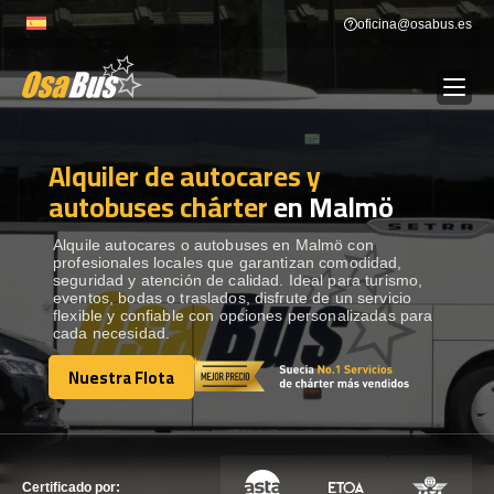
Skip
oficina@osabus.es
to
content
Alquiler de autocares y
Show dropdown
ALQUILER DE AUTOCARES
autobuses chárter
en Malmö
Show dropdown
DESTINOS
Alquile autocares o autobuses en Malmö con
profesionales locales que garantizan comodidad,
seguridad y atención de calidad. Ideal para turismo,
eventos, bodas o traslados, disfrute de un servicio
Show dropdown
RECORRIDAS
flexible y confiable con opciones personalizadas para
cada necesidad.
Nuestra Flota
FLOTA
Nuestra Flota
CONTÁCTENOS
CONTÁCTENOS
Certificado por: