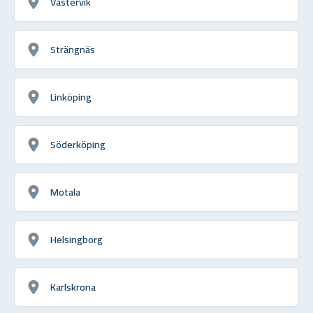
Västervik
Strängnäs
Linköping
Söderköping
Motala
Helsingborg
Karlskrona