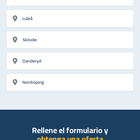
Luleå
Skövde
Danderyd
Norrköping
Rellene el formulario y
obtenga una oferta