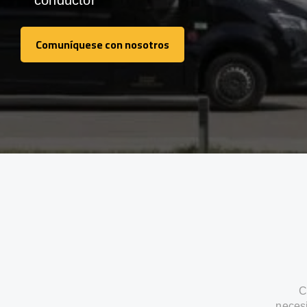
conductor
Comuníquese con nosotros
Comuníquese con nosotros
C
neces