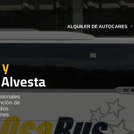
ALQUILER DE AUTOCARES
 y
 Alvesta
esionales
nción de
ados,
ones