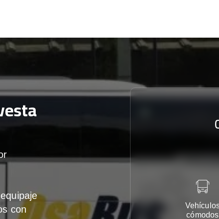
vesta
or
equipaje
Vehículo
os con
cómodos