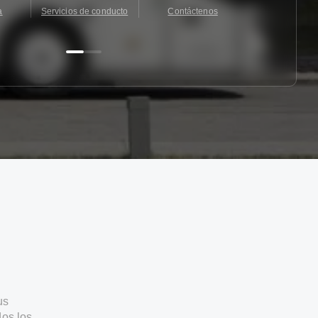
a
Servicios de conducto
Contáctenos
Contácten
us
os los