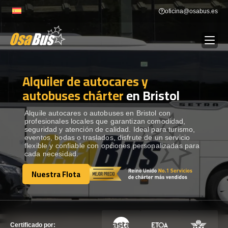
Skip
oficina@osabus.es
to
content
Alquiler de autocares y
Show dropdown
ALQUILER DE AUTOCARES
autobuses chárter
en Bristol
Show dropdown
DESTINOS
Alquile autocares o autobuses en Bristol con
profesionales locales que garantizan comodidad,
seguridad y atención de calidad. Ideal para turismo,
eventos, bodas o traslados, disfrute de un servicio
Show dropdown
RECORRIDAS
flexible y confiable con opciones personalizadas para
cada necesidad.
Nuestra Flota
FLOTA
Nuestra Flota
CONTÁCTENOS
CONTÁCTENOS
Certificado por: