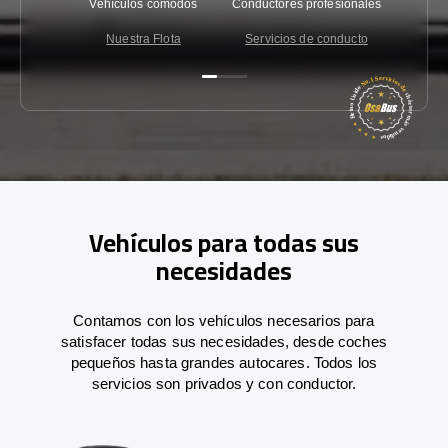
Vehículos cómodos
Conductores profesionales
Garantí
Nuestra Flota
Servicios de conducto
Co
Vehículos para todas sus
necesidades
Contamos con los vehículos necesarios para
satisfacer todas sus necesidades, desde coches
pequeños hasta grandes autocares. Todos los
servicios son privados y con conductor.