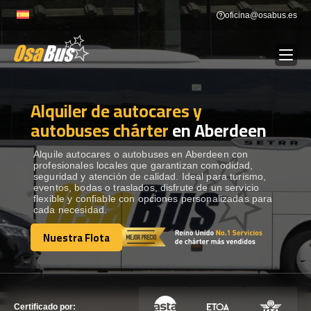
Skip
oficina@osabus.es
to
content
Alquiler de autocares y
Show dropdown
ALQUILER DE AUTOCARES
autobuses chárter
en Aberdeen
Show dropdown
DESTINOS
Alquile autocares o autobuses en Aberdeen con
profesionales locales que garantizan comodidad,
seguridad y atención de calidad. Ideal para turismo,
eventos, bodas o traslados, disfrute de un servicio
Show dropdown
RECORRIDAS
flexible y confiable con opciones personalizadas para
cada necesidad.
Nuestra Flota
FLOTA
Nuestra Flota
CONTÁCTENOS
CONTÁCTENOS
Certificado por: