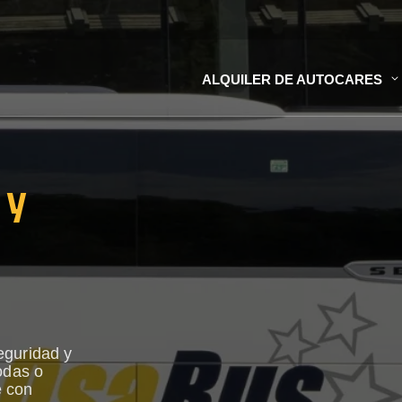
ALQUILER DE AUTOCARES
 y
eguridad y
odas o
e con