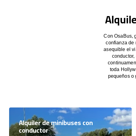
Alquil
Con OsaBus, ga
confianza de 
asequible el v
conductor,
continuament
toda Hollyw
pequeños o 
Alquiler de minibuses con
conductor