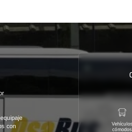
or
equipaje
Vehículo
os con
cómodos