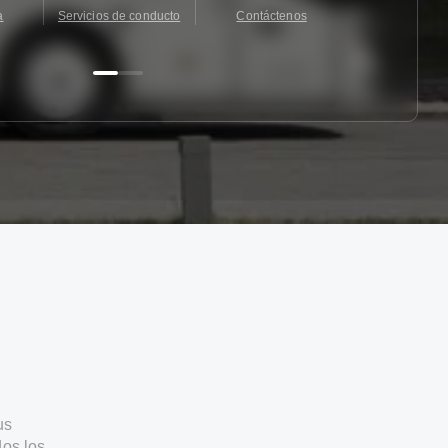
a
Servicios de conducto
Contáctenos
Contácten
us
os los