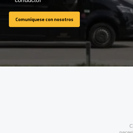
conductor
Comuníquese con nosotros
Comuníquese con nosotros
C
neces