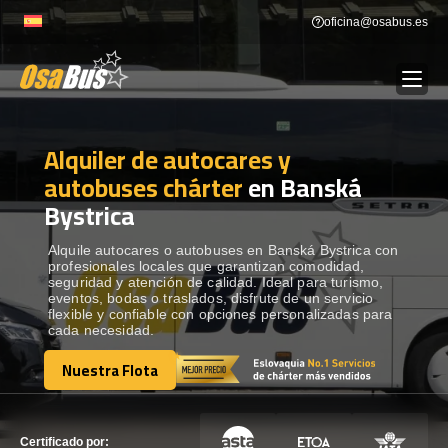
Skip
oficina@osabus.es
to
content
Alquiler de autocares y
Show dropdown
ALQUILER DE AUTOCARES
autobuses chárter
en Banská
Bystrica
Show dropdown
DESTINOS
Alquile autocares o autobuses en Banská Bystrica con
profesionales locales que garantizan comodidad,
Show dropdown
RECORRIDAS
seguridad y atención de calidad. Ideal para turismo,
eventos, bodas o traslados, disfrute de un servicio
flexible y confiable con opciones personalizadas para
cada necesidad.
FLOTA
Nuestra Flota
Nuestra Flota
CONTÁCTENOS
CONTÁCTENOS
Certificado por: