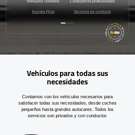
Vehículos cómodos
Conductores profesionales
Garantí
Nuestra Flota
Servicios de conducto
Co
Vehículos para todas sus
necesidades
Contamos con los vehículos necesarios para
satisfacer todas sus necesidades, desde coches
pequeños hasta grandes autocares. Todos los
servicios son privados y con conductor.