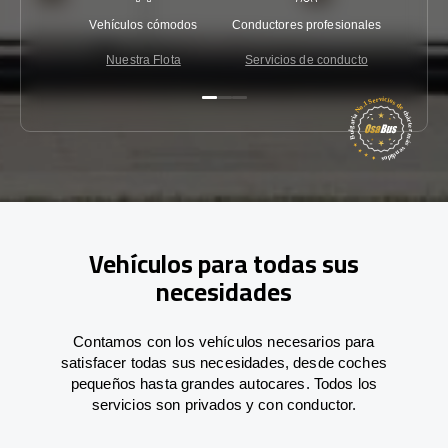
Vehículos cómodos
Conductores profesionales
Garantí
Nuestra Flota
Servicios de conducto
Co
Vehículos para todas sus
necesidades
Contamos con los vehículos necesarios para
satisfacer todas sus necesidades, desde coches
pequeños hasta grandes autocares. Todos los
servicios son privados y con conductor.