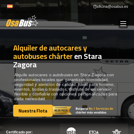
Skip
oficina@osabus.es
to
content
Alquiler de autocares y
Show dropdown
ALQUILER DE AUTOCARES
autobuses chárter
en Stara
Zagora
Show dropdown
DESTINOS
Alquile autocares o autobuses en Stara Zagora con
profesionales locales que garantizan comodidad,
Show dropdown
RECORRIDAS
seguridad y atención de calidad. Ideal para turismo,
eventos, bodas o traslados, disfrute de un servicio
flexible y confiable con opciones personalizadas para
cada necesidad.
FLOTA
Nuestra Flota
Nuestra Flota
CONTÁCTENOS
CONTÁCTENOS
Certificado por: