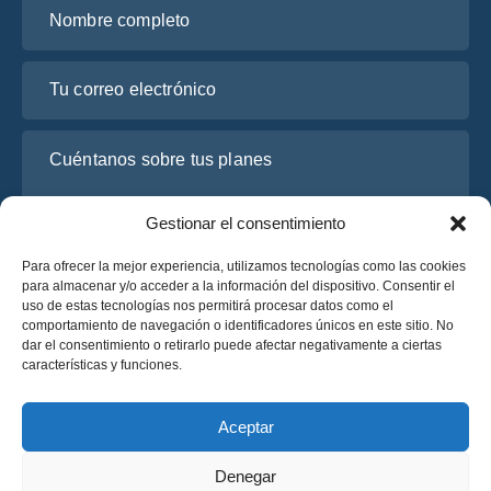
Nombre completo
Tu correo electrónico
Cuéntanos sobre tus planes
Gestionar el consentimiento
Para ofrecer la mejor experiencia, utilizamos tecnologías como las cookies
para almacenar y/o acceder a la información del dispositivo. Consentir el
uso de estas tecnologías nos permitirá procesar datos como el
comportamiento de navegación o identificadores únicos en este sitio. No
dar el consentimiento o retirarlo puede afectar negativamente a ciertas
características y funciones.
He leído y acepto la
Política de Privacidad
de OsaBus.
Solicite un presupuesto
Aceptar
Solicite un presupuesto
Denegar