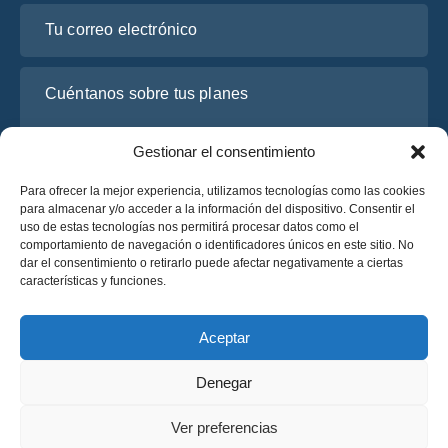
Tu correo electrónico
Cuéntanos sobre tus planes
Gestionar el consentimiento
Para ofrecer la mejor experiencia, utilizamos tecnologías como las cookies
para almacenar y/o acceder a la información del dispositivo. Consentir el
uso de estas tecnologías nos permitirá procesar datos como el
comportamiento de navegación o identificadores únicos en este sitio. No
dar el consentimiento o retirarlo puede afectar negativamente a ciertas
características y funciones.
He leído y acepto la
Política de Privacidad
de OsaBus.
Solicite un presupuesto
Aceptar
Solicite un presupuesto
Denegar
Español
Ver preferencias
© 2025 OsaBus © Todos los derechos reservados.