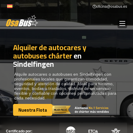
Skip
oficina@osabus.es
to
content
Alquiler de autocares y
Show dropdown
ALQUILER DE AUTOCARES
autobuses chárter
en
Sindelfingen
Show dropdown
DESTINOS
Alquile autocares o autobuses en Sindelfingen con
profesionales locales que garantizan comodidad,
Show dropdown
RECORRIDAS
seguridad y atención de calidad. Ideal para turismo,
eventos, bodas o traslados, disfrute de un servicio
flexible y confiable con opciones personalizadas para
cada necesidad.
FLOTA
Nuestra Flota
Nuestra Flota
CONTÁCTENOS
CONTÁCTENOS
Certificado por: