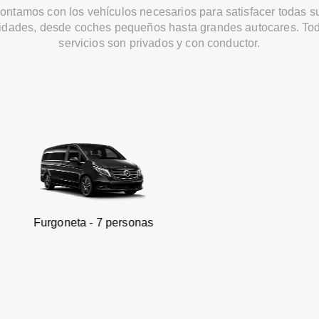
ontamos con los vehículos necesarios para satisfacer todas s
idades, desde coches pequeños hasta grandes autocares. Tod
servicios son privados y con conductor.
ta - 7 personas
SUV - 3