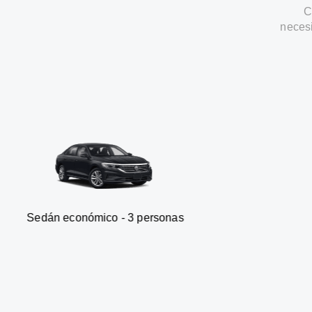
C
neces
onómico - 3 personas
Furgone