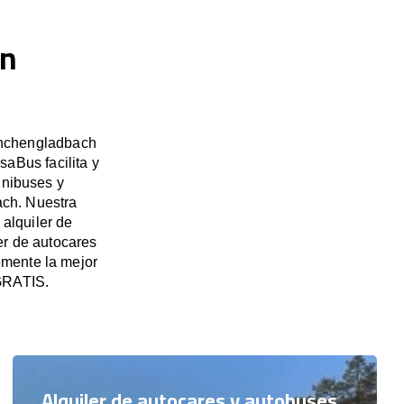
en
önchengladbach
saBus facilita y
inibuses y
ach. Nuestra
alquiler de
er de autocares
mente la mejor
 GRATIS.
Alquiler de autocares y autobuses