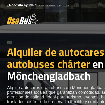
Skip
¿Necesita ayuda?
Formule una pregunta
to
content
Alquiler de autocares
autobuses chárter
en
Mönchengladbach
Alquile autocares o autobuses en Mönchengladbac
profesionales locales que garantizan comodidad, s
atención de calidad. Ideal para turismo, eventos, b
traslados, disfrute de un servicio flexible y confiabl