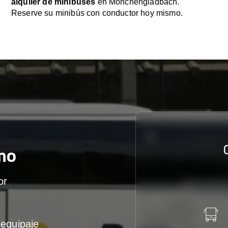
alquiler de minibuses
en Mönchengladbach.
Reserve su minibús con conductor hoy mismo.
mo
or
equipaje