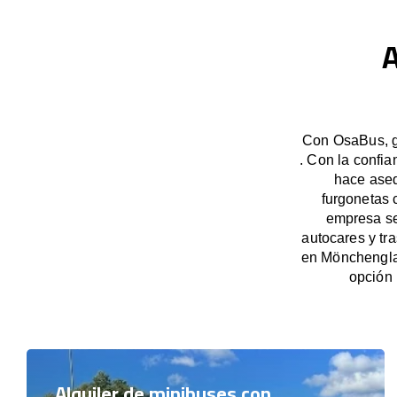
A
Con OsaBus, g
. Con la confia
hace aseq
furgonetas 
empresa se
autocares y tr
en Mönchengla
opción 
Alquiler de minibuses con