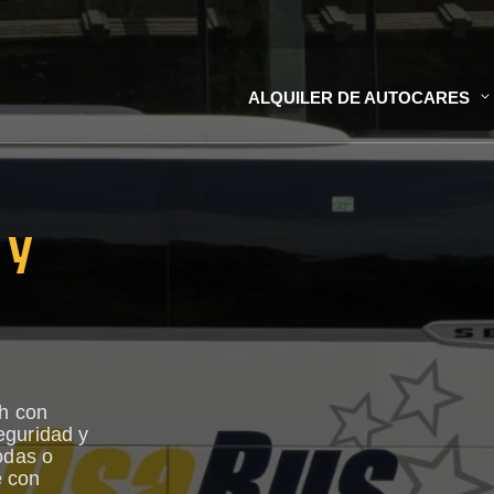
ALQUILER DE AUTOCARES
 y
h con
eguridad y
odas o
e con