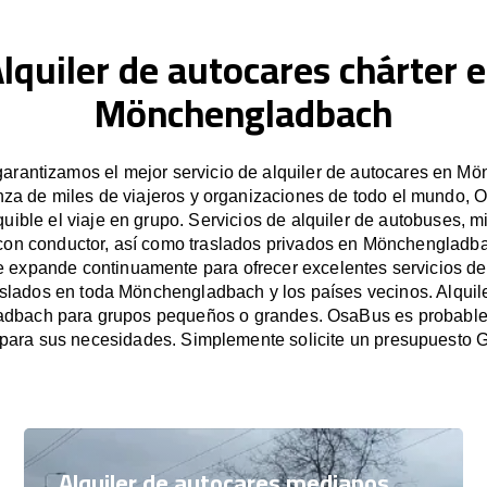
lquiler de autocares chárter 
Mönchengladbach
arantizamos el mejor servicio de alquiler de autocares en M
nza de miles de viajeros y organizaciones de todo el mundo, O
uible el viaje en grupo. Servicios de alquiler de autobuses, m
con conductor, así como traslados privados en Mönchengladb
 expande continuamente para ofrecer excelentes servicios de 
aslados en toda Mönchengladbach y los países vecinos. Alquil
dbach para grupos pequeños o grandes. OsaBus es probable
para sus necesidades. Simplemente solicite un presupuesto
Alquiler de autocares medianos