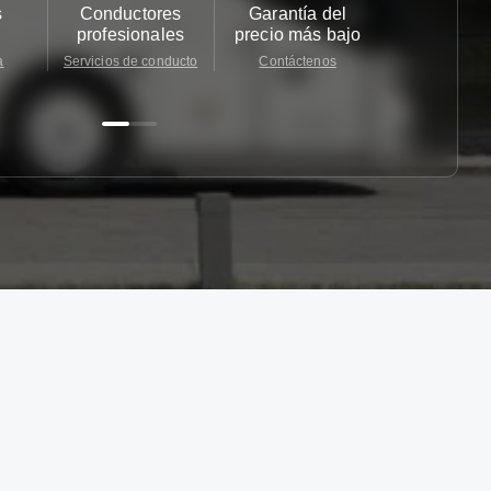
s
Conductores
Garantía del
Atención
profesionales
precio más bajo
cliente 2
a
Servicios de conducto
Contáctenos
Contácten