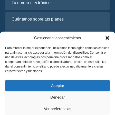
Cuéntanos sobre tus planes
Gestionar el consentimiento
Para ofrecer la mejor experiencia, utilizamos tecnologías como las cookies
para almacenar y/o acceder a la información del dispositivo. Consentir el
uso de estas tecnologías nos permitirá procesar datos como el
comportamiento de navegación o identificadores únicos en este sitio. No
dar el consentimiento o retirarlo puede afectar negativamente a ciertas
He leído y acepto la
Política de Privacidad
de OsaBus.
características y funciones.
Solicite un presupuesto
Solicite un presupuesto
Aceptar
Denegar
Español
Ver preferencias
© 2025 OsaBus © Todos los derechos reservados.
Política de Privacidad
Términos y Condiciones
News