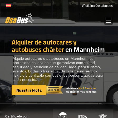
Skip
oficina@osabus.es
to
content
Alquiler de autocares y
Show dropdown
ALQUILER DE AUTOCARES
autobuses chárter
en Mannheim
Show dropdown
DESTINOS
Alquile autocares o autobuses en Mannheim con
profesionales locales que garantizan comodidad,
seguridad y atención de calidad. Ideal para turismo,
eventos, bodas o traslados, disfrute de un servicio
Show dropdown
RECORRIDAS
flexible y confiable con opciones personalizadas para
cada necesidad.
Nuestra Flota
FLOTA
Nuestra Flota
CONTÁCTENOS
CONTÁCTENOS
Certificado por: