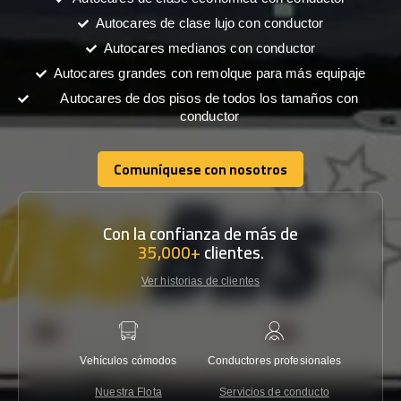
Autocares de clase lujo con conductor
Autocares medianos con conductor
Autocares grandes con remolque para más equipaje
Autocares de dos pisos de todos los tamaños con
conductor
Comuníquese con nosotros
Comuníquese con nosotros
Con la confianza de más de
35,000+
clientes.
Ver historias de clientes
Vehículos cómodos
Conductores profesionales
Garantí
Nuestra Flota
Servicios de conducto
Co