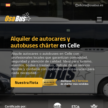
Skip
oficina@osabus.es
to
content
Alquiler de autocares y
Show dropdown
ALQUILER DE AUTOCARES
autobuses chárter
en Celle
Show dropdown
DESTINOS
Alquile autocares o autobuses en Celle con
profesionales locales que garantizan comodidad,
seguridad y atención de calidad. Ideal para turismo,
eventos, bodas o traslados, disfrute de un servicio
Show dropdown
RECORRIDAS
flexible y confiable con opciones personalizadas para
cada necesidad.
Nuestra Flota
FLOTA
Nuestra Flota
CONTÁCTENOS
CONTÁCTENOS
Certificado por: