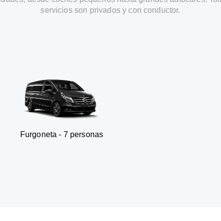
servicios son privados y con conductor.
a - 7 personas
SUV - 3