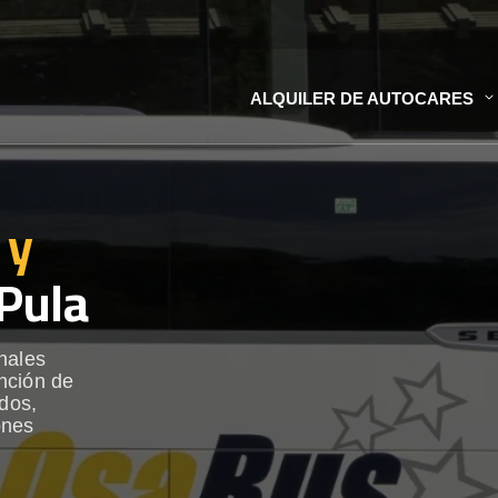
ALQUILER DE AUTOCARES
 y
Pula
nales
nción de
ados,
ones