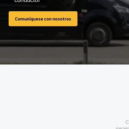
conductor
Comuníquese con nosotros
Comuníquese con nosotros
C
neces