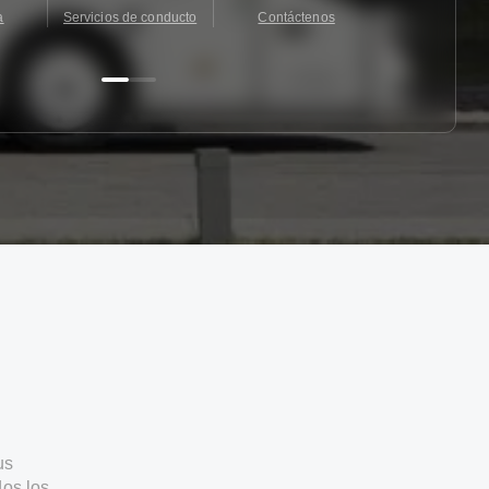
a
Servicios de conducto
Contáctenos
Contácten
us
os los