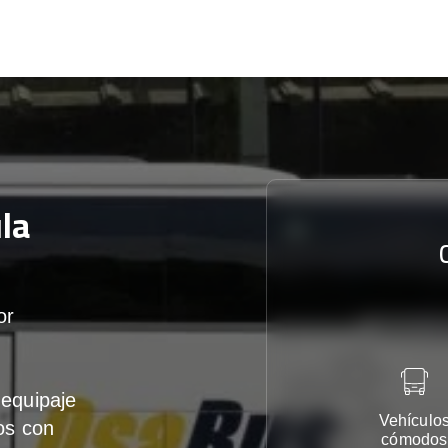
la
or
equipaje
Vehículo
os con
cómodos