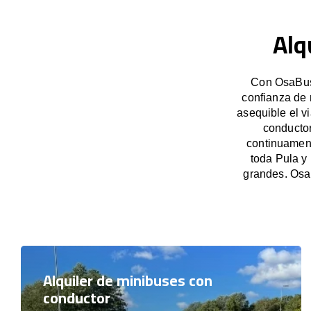
Alq
Con OsaBus,
confianza de 
asequible el v
conductor
continuament
toda Pula y
grandes. Osa
Alquiler de minibuses con
conductor