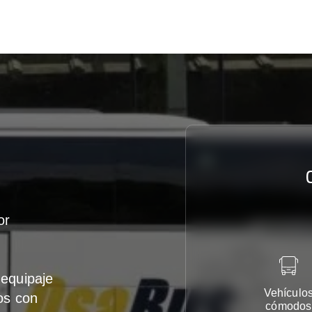
or
equipaje
Vehículo
os con
cómodos