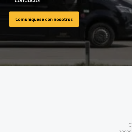
conductor
Comuníquese con nosotros
Comuníquese con nosotros
C
neces