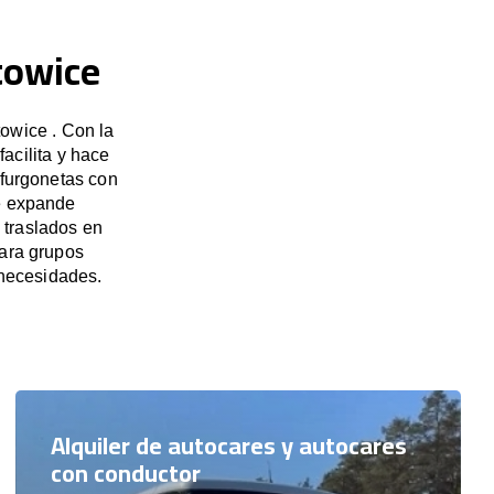
towice
owice . Con la
acilita y hace
 furgonetas con
se expande
 traslados en
para grupos
necesidades.
Alquiler de autocares y autocares
con conductor