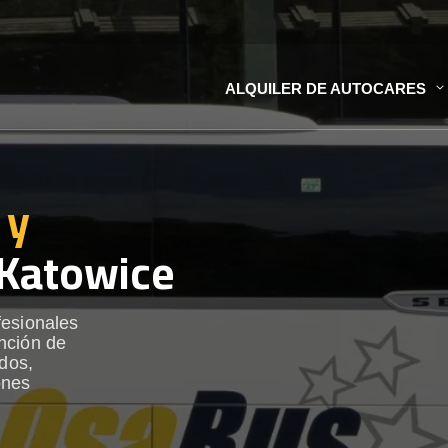
ALQUILER DE AUTOCARES
 y
Katowice
fesionales
nción de
ados,
ones