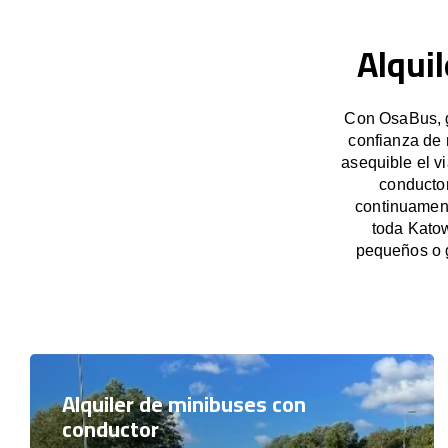
Alqui
Con OsaBus, g
confianza de 
asequible el v
conductor
continuament
toda Katow
pequeños o 
Alquiler de minibuses con
conductor