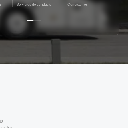
a
Servicios de conducto
Contáctenos
Contácten
us
os los