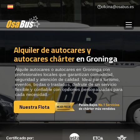
Skip
oficina@osabus.es
to
content
Alquiler de autocares y
Show dropdown
ALQUILER DE AUTOCARES
autocares chárter
en Groninga
Show dropdown
DESTINOS
Alquile autocares o autocares en Groninga con
profesionales locales que garantizan comodidad,
seguridad y atención de calidad. Ideal para turismo,
eventos, bodas o traslados, disfrute de un servicio
Show dropdown
RECORRIDAS
flexible y confiable con opciones personalizadas para
cada necesidad.
Nuestra Flota
FLOTA
Nuestra Flota
CONTÁCTENOS
CONTÁCTENOS
Certificado por: