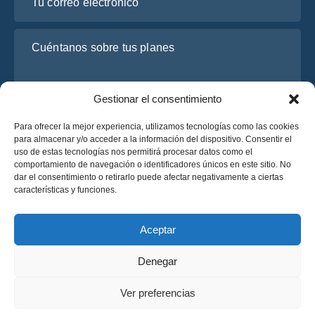
Cuéntanos sobre tus planes
Gestionar el consentimiento
Para ofrecer la mejor experiencia, utilizamos tecnologías como las cookies
para almacenar y/o acceder a la información del dispositivo. Consentir el
uso de estas tecnologías nos permitirá procesar datos como el
comportamiento de navegación o identificadores únicos en este sitio. No
dar el consentimiento o retirarlo puede afectar negativamente a ciertas
He leído y acepto la
Política de Privacidad
de OsaBus.
características y funciones.
Solicite un presupuesto
Solicite un presupuesto
Aceptar
Denegar
Español
Ver preferencias
© 2025 OsaBus © Todos los derechos reservados.
Política de Privacidad
Términos y Condiciones
News