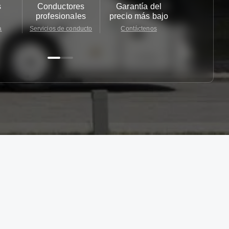
s
Conductores
Garantía del
Atención
profesionales
precio más bajo
cliente 2
a
Servicios de conducto
Contáctenos
Contácten