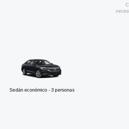
C
neces
onómico - 3 personas
Furgone