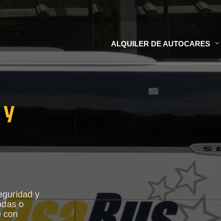
ALQUILER DE AUTOCARES
 y
eguridad y
odas o
e con