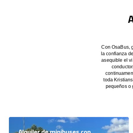
A
Con OsaBus, ga
la confianza d
asequible el v
conductor
continuament
toda Kristian
pequeños o 
Alquiler de minibuses con