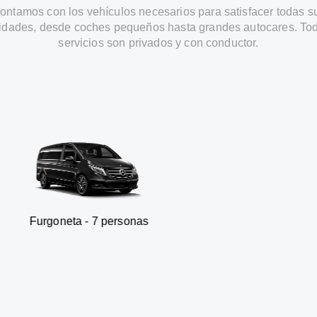
ontamos con los vehículos necesarios para satisfacer todas s
idades, desde coches pequeños hasta grandes autocares. Tod
servicios son privados y con conductor.
ta - 7 personas
SUV - 3