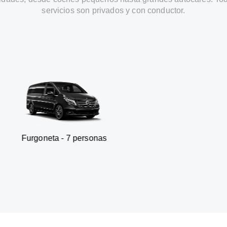
servicios son privados y con conductor.
a - 7 personas
SUV - 3