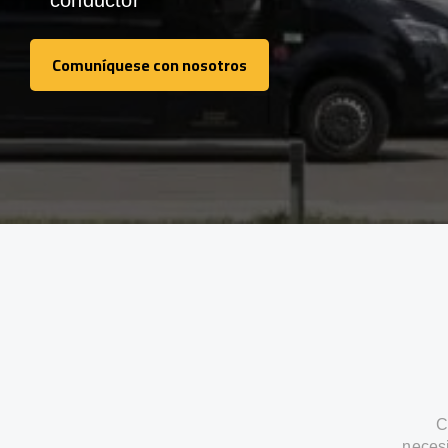
conductor
Comuníquese con nosotros
Comuníquese con nosotros
C
neces