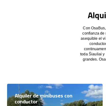
Alqui
Con OsaBus, g
confianza de 
asequible el v
conductor
continuament
toda Šiauliai y
grandes. Osa
Alquiler de minibuses con
conductor