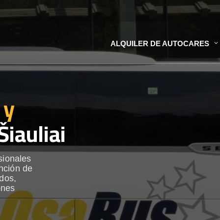
ALQUILER DE AUTOCARES
 y
Šiauliai
sionales
nción de
ados,
ones