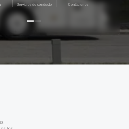
a
Servicios de conducto
Contáctenos
Contácten
us
os los