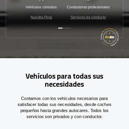
Vehículos cómodos
Conductores profesionales
Garantí
Nuestra Flota
Servicios de conducto
Co
Vehículos para todas sus
necesidades
Contamos con los vehículos necesarios para
satisfacer todas sus necesidades, desde coches
pequeños hasta grandes autocares. Todos los
servicios son privados y con conductor.