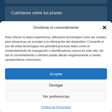
Cuéntanos sobre tus planes
Gestionar el consentimiento
Para ofrecer la mejor experiencia, utilizamos tecnologías como las cookies
para almacenar y/o acceder a la información del dispositivo. Consentir el
uso de estas tecnologías nos permitirá procesar datos como el
comportamiento de navegación o identificadores únicos en este sitio. No
dar el consentimiento o retirarlo puede afectar negativamente a ciertas
características y funciones.
He leído y acepto la
Política de Privacidad
de OsaBus.
Solicite un presupuesto
Aceptar
Solicite un presupuesto
Denegar
Español
Ver preferencias
© 2025 OsaBus © Todos los derechos reservados.
Política de Privacidad
Términos y Condiciones
News
Política de Privacidad