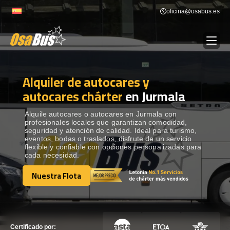
Skip
oficina@osabus.es
to
content
Alquiler de autocares y
Show dropdown
ALQUILER DE AUTOCARES
autocares chárter
en Jurmala
Show dropdown
DESTINOS
Alquile autocares o autocares en Jurmala con
profesionales locales que garantizan comodidad,
seguridad y atención de calidad. Ideal para turismo,
eventos, bodas o traslados, disfrute de un servicio
Show dropdown
RECORRIDAS
flexible y confiable con opciones personalizadas para
cada necesidad.
Nuestra Flota
FLOTA
Nuestra Flota
CONTÁCTENOS
CONTÁCTENOS
Certificado por: