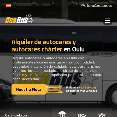
Skip
oficina@osabus.es
to
content
Alquiler de autocares y
Show dropdown
ALQUILER DE AUTOCARES
autocares chárter
en Oulu
Show dropdown
DESTINOS
Alquile autocares o autocares en Oulu con
profesionales locales que garantizan comodidad,
seguridad y atención de calidad. Ideal para turismo,
eventos, bodas o traslados, disfrute de un servicio
Show dropdown
RECORRIDAS
flexible y confiable con opciones personalizadas para
cada necesidad.
Nuestra Flota
FLOTA
Nuestra Flota
CONTÁCTENOS
CONTÁCTENOS
Certificado por: