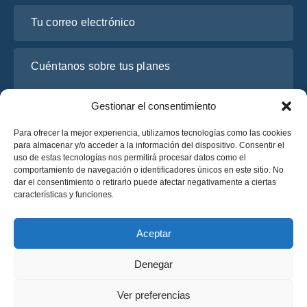
Tu correo electrónico
Cuéntanos sobre tus planes
Gestionar el consentimiento
Para ofrecer la mejor experiencia, utilizamos tecnologías como las cookies
para almacenar y/o acceder a la información del dispositivo. Consentir el
uso de estas tecnologías nos permitirá procesar datos como el
comportamiento de navegación o identificadores únicos en este sitio. No
dar el consentimiento o retirarlo puede afectar negativamente a ciertas
características y funciones.
He leído y acepto la
Política de Privacidad
de OsaBus.
Solicite un presupuesto
Aceptar
Solicite un presupuesto
Denegar
Español
Ver preferencias