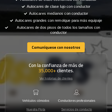
Autocares de clase lujo con conductor
Autocares medianos con conductor
Autocares grandes con remolque para más equipaje
Autocares de dos pisos de todos los tamaños con
conductor
Comuníquese con nosotros
Comuníquese con nosotros
Con la confianza de más de
35,000+
clientes.
Ver historias de clientes
Vehículos cómodos
Conductores profesionales
Garantí
Nuestra Flota
Servicios de conducto
Co