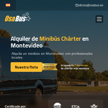
Skip
oficina@osabus.es
to
content
Alquiler de
Minibús Chárter
en
Show dropdown
ALQUILER DE AUTOCARES
Montevideo
Show dropdown
DESTINOS
Alquila un minibús en Montevideo con profesionales
locales.
Nuestra flota
Show dropdown
RECORRIDAS
Nuestra flota
FLOTA
CONTÁCTENOS
CONTÁCTENOS
Certificado por: