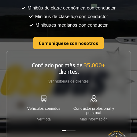
Minibús de clase económica con conductor
Minibús de clase lujo con conductor
Minibuses medianos con conductor
Comuníquese con nosotros
Comuníquese con nosotros
Confiado por más de
35,000+
clientes.
Ver historias de clientes
Vehículos cómodos
Conductor profesional y
Garantí
personal
Ver flota
Más información
Co