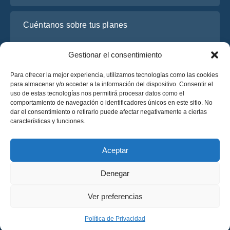
Cuéntanos sobre tus planes
Gestionar el consentimiento
Para ofrecer la mejor experiencia, utilizamos tecnologías como las cookies
para almacenar y/o acceder a la información del dispositivo. Consentir el
uso de estas tecnologías nos permitirá procesar datos como el
comportamiento de navegación o identificadores únicos en este sitio. No
dar el consentimiento o retirarlo puede afectar negativamente a ciertas
características y funciones.
He leído y acepto la
Política de Privacidad
de OsaBus.
Solicite un presupuesto
Aceptar
Solicite un presupuesto
Denegar
Español
Ver preferencias
© 2025 OsaBus © Todos los derechos reservados.
Política de Privacidad
Términos y Condiciones
News
Política de Privacidad