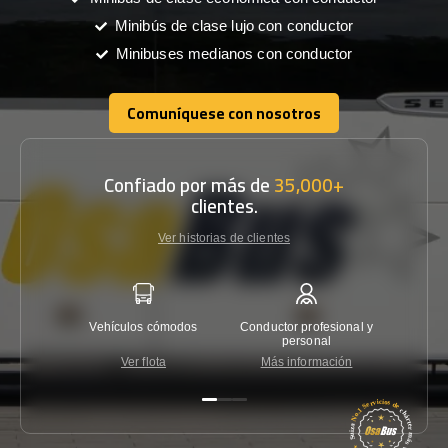
Minibús de clase lujo con conductor
Minibuses medianos con conductor
Comuníquese con nosotros
Comuníquese con nosotros
Confiado por más de
35,000+
clientes.
Ver historias de clientes
Vehículos cómodos
Conductor profesional y
Garantí
personal
Ver flota
Más información
Co