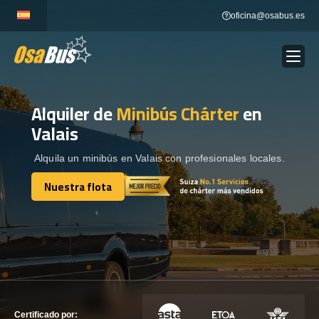
Skip
oficina@osabus.es
to
content
Alquiler de
Minibús Chárter
en
Show dropdown
ALQUILER DE AUTOCARES
Valais
Show dropdown
DESTINOS
Alquila un minibús en Valais con profesionales locales.
Nuestra flota
Show dropdown
Nuestra flota
RECORRIDAS
FLOTA
CONTÁCTENOS
CONTÁCTENOS
Certificado por: