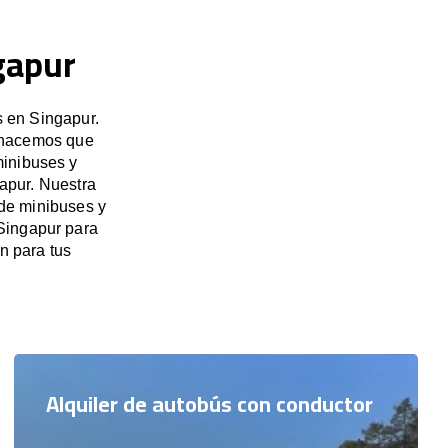
gapur
s en Singapur.
, hacemos que
minibuses y
apur. Nuestra
 de minibuses y
 Singapur para
n para tus
Alquiler de autobús con conductor