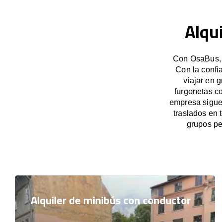
Alqu
Con OsaBus, p
Con la confi
viajar en 
furgonetas c
empresa sigue 
traslados en 
grupos pe
Alquiler de minibús con conductor