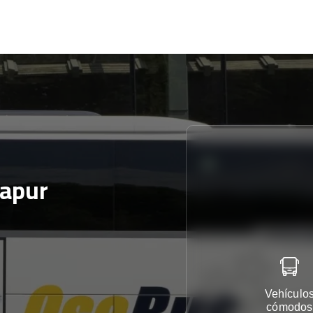
gapur
Vehículo
cómodos