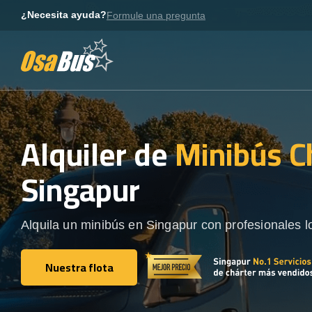
Skip
¿Necesita ayuda?
Formule una pregunta
to
content
Alquiler de
Minibús C
Singapur
Alquila un minibús en Singapur con profesionales l
Nuestra flota
Nuestra flota