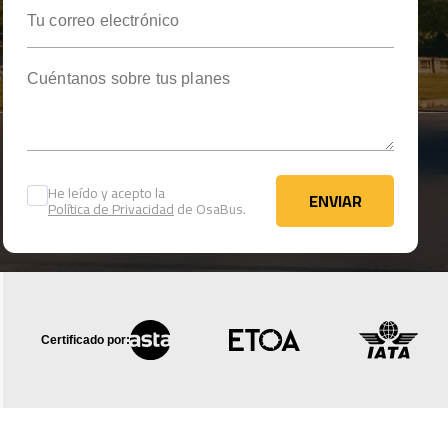
Tu correo electrónico
Cuéntanos sobre tus planes
He leído y acepto la
ENVIAR
Política de Privacidad
de OsaBus.
ENVIAR
Certificado por: