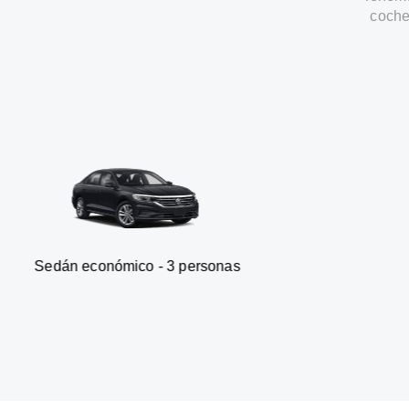
coche
nómico - 3 personas
Furgonet