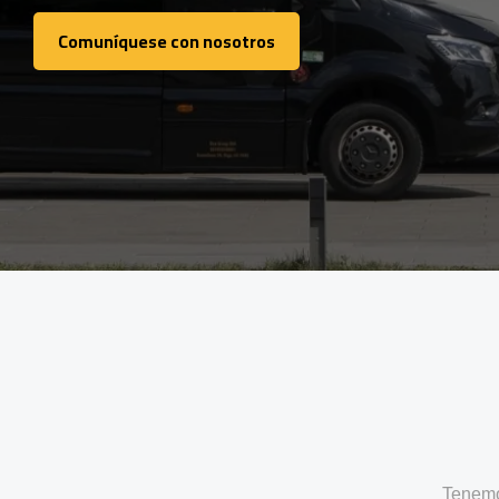
Comuníquese con nosotros
Comuníquese con nosotros
Tenemo