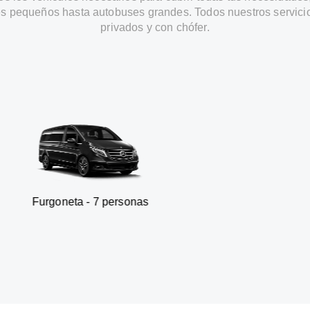
s pequeños hasta autobuses grandes. Todos nuestros servici
privados y con chófer.
a - 7 personas
SUV - 3 