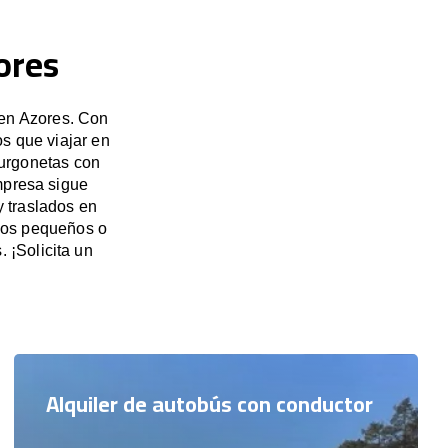
ores
 en Azores. Con
s que viajar en
furgonetas con
mpresa sigue
y traslados en
upos pequeños o
 ¡Solicita un
Alquiler de autobús con conductor