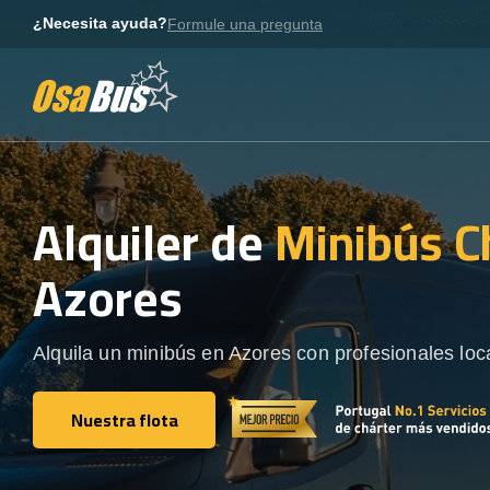
Skip
¿Necesita ayuda?
Formule una pregunta
to
content
Alquiler de
Minibús C
Azores
Alquila un minibús en Azores con profesionales loc
Nuestra flota
Nuestra flota