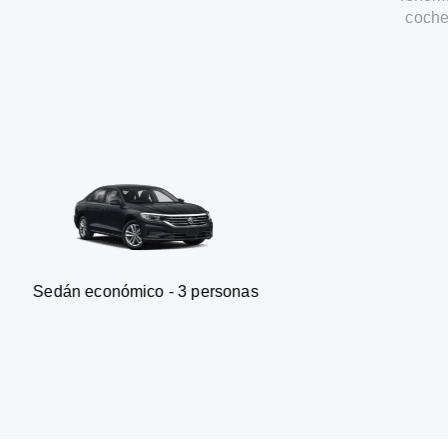
coche
mico - 3 personas
Furgoneta 