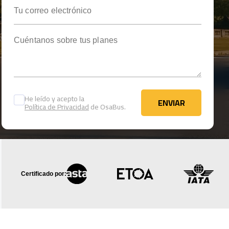
Tu correo electrónico
Cuéntanos sobre tus planes
He leído y acepto la
ENVIAR
Política de Privacidad
de OsaBus.
ENVIAR
Certificado por: