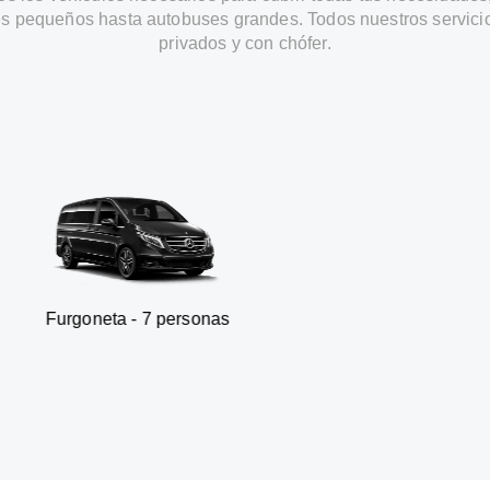
s pequeños hasta autobuses grandes. Todos nuestros servici
privados y con chófer.
- 7 personas
SUV - 3 pe