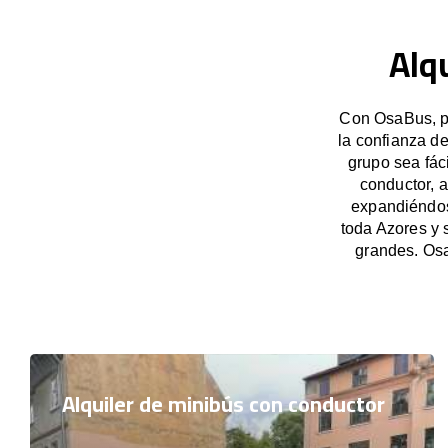
Alq
Con OsaBus, po
la confianza d
grupo sea fác
conductor, 
expandiéndose
toda Azores y 
grandes. Osa
Alquiler de minibús con conductor