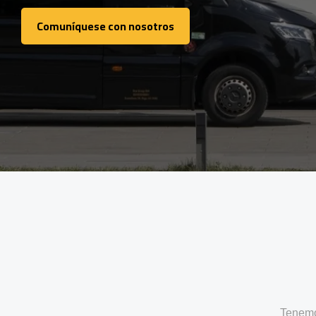
Comuníquese con nosotros
Comuníquese con nosotros
Tenemo